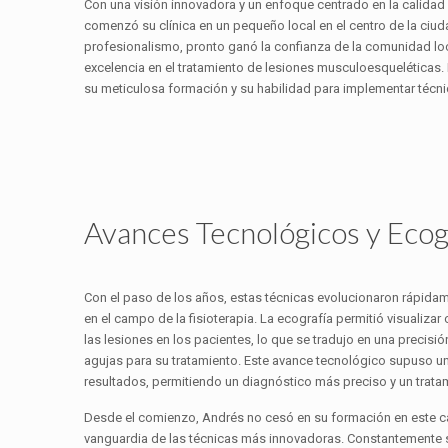
Con una visión innovadora y un enfoque centrado en la calidad 
comenzó su clínica en un pequeño local en el centro de la ciud
profesionalismo, pronto ganó la confianza de la comunidad loc
excelencia en el tratamiento de lesiones musculoesqueléticas. 
su meticulosa formación y su habilidad para implementar técn
Avances Tecnológicos y Ecog
Con el paso de los años, estas técnicas evolucionaron rápidam
en el campo de la fisioterapia. La ecografía permitió visualizar
las lesiones en los pacientes, lo que se tradujo en una precisió
agujas para su tratamiento. Este avance tecnológico supuso un
resultados, permitiendo un diagnóstico más preciso y un trata
Desde el comienzo, Andrés no cesó en su formación en este 
vanguardia de las técnicas más innovadoras. Constantemente 