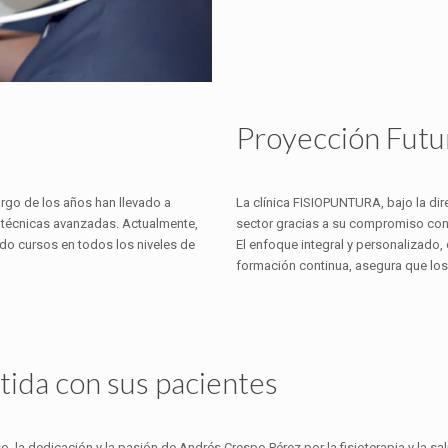
Proyección Futu
argo de los años han llevado a
La clínica FISIOPUNTURA, bajo la dir
s técnicas avanzadas. Actualmente,
sector gracias a su compromiso con l
ndo cursos en todos los niveles de
El enfoque integral y personalizado
formación continua, asegura que los
da con sus pacientes
, la dedicación y la pasión de Andrés Crespo Pérez por la fisioterapia y la 