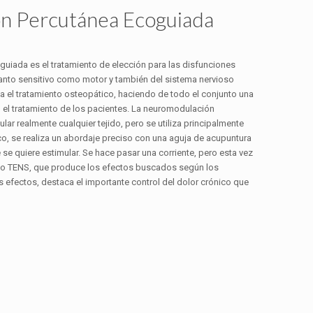
n Percutánea Ecoguiada
iada es el tratamiento de elección para las disfunciones
tanto sensitivo como motor y también del sistema nervioso
el tratamiento osteopático, haciendo de todo el conjunto una
 el tratamiento de los pacientes. La neuromodulación
ar realmente cualquier tejido, pero se utiliza principalmente
ico, se realiza un abordaje preciso con una aguja de acupuntura
 se quiere estimular. Se hace pasar una corriente, pero esta vez
tipo TENS, que produce los efectos buscados según los
 efectos, destaca el importante control del dolor crónico que