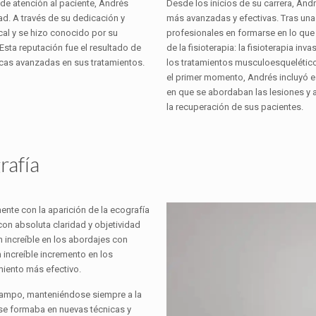
de atención al paciente, Andrés
Desde los inicios de su carrera, And
ad. A través de su dedicación y
más avanzadas y efectivas. Tras una
al y se hizo conocido por su
profesionales en formarse en lo que
Esta reputación fue el resultado de
de la fisioterapia: la fisioterapia i
icas avanzadas en sus tratamientos.
los tratamientos musculoesquelético
el primer momento, Andrés incluyó e
en que se abordaban las lesiones y 
la recuperación de sus pacientes.
rafía
ente con la aparición de la ecografía
 con absoluta claridad y objetividad
n increíble en los abordajes con
 increíble incremento en los
miento más efectivo.
campo, manteniéndose siempre a la
se formaba en nuevas técnicas y