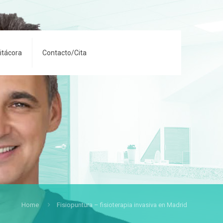
Bitácora
Contacto/Cita
Home
Fisiopuntura – fisioterapia invasiva en Madrid