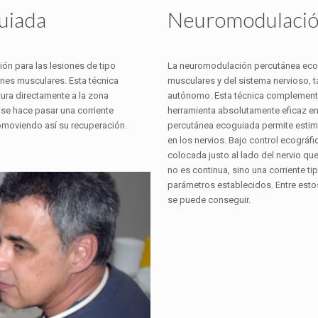
uiada
Neuromodulació
ión para las lesiones de tipo
La neuromodulación percutánea ecogu
ones musculares. Esta técnica
musculares y del sistema nervioso, 
ura directamente a la zona
autónomo. Esta técnica complementa 
 se hace pasar una corriente
herramienta absolutamente eficaz en
omoviendo así su recuperación.
percutánea ecoguiada permite estimul
en los nervios. Bajo control ecográf
colocada justo al lado del nervio que
no es continua, sino una corriente 
parámetros establecidos. Entre estos
se puede conseguir.