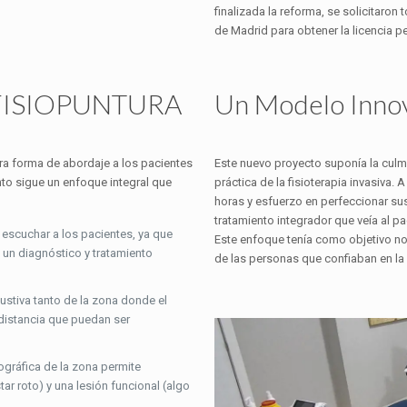
finalizada la reforma, se solicitaro
de Madrid para obtener la licencia pe
en FISIOPUNTURA
Un Modelo Innov
ra forma de abordaje a los pacientes
Este nuevo proyecto suponía la culmi
to sigue un enfoque integral que
práctica de la fisioterapia invasiva.
horas y esfuerzo en perfeccionar su
tratamiento integrador que veía al pa
a escuchar a los pacientes, ya que
Este enfoque tenía como objetivo no 
un diagnóstico y tratamiento
de las personas que confiaban en la c
austiva tanto de la zona donde el
distancia que puedan ser
ográfica de la zona permite
tar roto) y una lesión funcional (algo